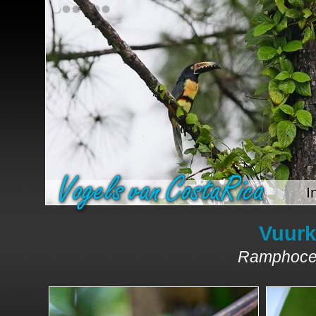
I
Vuurk
Ramphocel