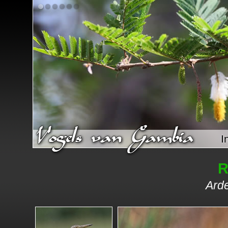
I
R
Arde