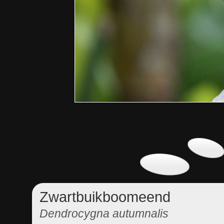
Zwartbuikboomeend
Dendrocygna autumnalis